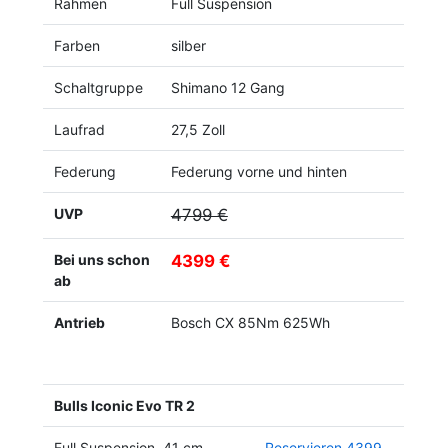
Rahmen
Full Suspension
Farben
silber
Schaltgruppe
Shimano 12 Gang
Laufrad
27,5 Zoll
Federung
Federung vorne und hinten
UVP
4799 €
Bei uns schon
4399 €
ab
Antrieb
Bosch CX 85Nm 625Wh
Bulls Iconic Evo TR 2
Full Suspension, 41 cm,
Reservieren 4399