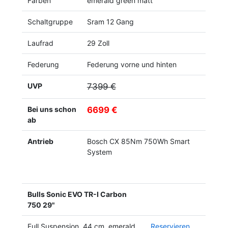
Farben
emerald green matt
Schaltgruppe
Sram 12 Gang
Laufrad
29 Zoll
Federung
Federung vorne und hinten
UVP
7399 €
Bei uns schon
6699 €
ab
Antrieb
Bosch CX 85Nm 750Wh Smart
System
Bulls Sonic EVO TR-I Carbon
750 29"
Full Suspension, 44 cm, emerald
Reservieren