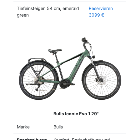
Tiefeinsteiger, 54 cm, emerald
Reservieren
green
3099 €
Previous
Next
Bulls Iconic Evo 1 29"
Marke
Bulls
Beschreibung
Komfort, Bodenhaftung und