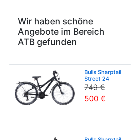
Wir haben schöne
Angebote im Bereich
ATB gefunden
Bulls Sharptail
Mo
Street 24
2
He
749 €
sc
500 €
li
ch
De
Re
Bulls Sharptail
Mo