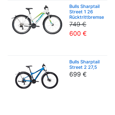
Bulls Sharptail
Mo
Street 1 26
2
Rücktrittbremse
T
we
749 €
ma
600 €
bl
De
Re
Bulls Sharptail
Mo
Street 2 27,5
2
He
699 €
T
sc
bl
De
Re