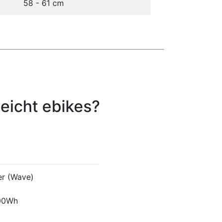
58 - 61 cm
eicht ebikes?
er (Wave)
00Wh