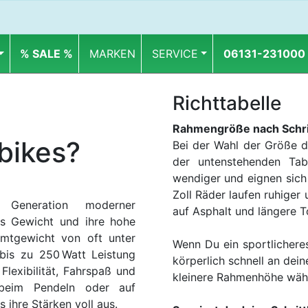
% SALE %
MARKEN
SERVICE
06131-231000
Richttabelle
Rahmengröße nach Schrit
bikes?
Bei der Wahl der Größe d
der untenstehenden Tabe
wendiger und eignen sich 
Zoll Räder laufen ruhiger
Generation moderner
auf Asphalt und längere T
ges Gewicht und ihre hohe
amtgewicht von oft unter
Wenn Du ein sportlichere
bis zu 250 Watt Leistung
körperlich schnell an dei
Flexibilität, Fahrspaß und
kleinere Rahmenhöhe wäh
 beim Pendeln oder auf
 ihre Stärken voll aus.