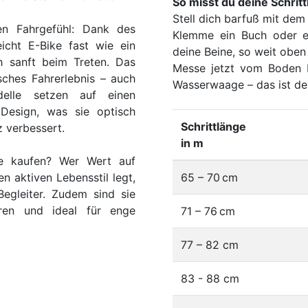
So misst du deine Schrit
Stell dich barfuß mit dem
hen Fahrgefühl: Dank des
Klemme ein Buch oder e
icht E-Bike fast wie ein
deine Beine, so weit obe
ch sanft beim Treten. Das
Messe jetzt vom Boden 
ches Fahrerlebnis – auch
Wasserwaage – das ist dei
delle setzen auf einen
Design, was sie optisch
Schrittlänge
z verbessert.
in m
ke kaufen? Wer Wert auf
n aktiven Lebensstil legt,
65 – 70 cm
Begleiter. Zudem sind sie
eren und ideal für enge
71 – 76 cm
77 – 82 cm
83 - 88 cm