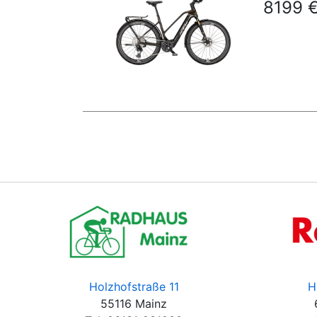
8199 
Holzhofstraße 11
H
55116 Mainz