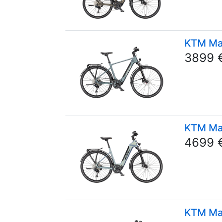
KTM Mac
3899 
KTM Mac
4699 
KTM Mac