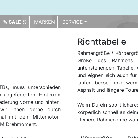
% SALE %
MARKEN
SERVICE
Richttabelle
Rahmengröße / Körpergrö
Größe des Rahmens r
untenstehenden Tabelle. 
und eignen sich auch für 
laufen besser und werd
TBs, muss unterschieden
Asphalt und längere Tour
m ungefedertem Hinterrad
Federung vorne und hinten.
Wenn Du ein sportlichere
 wir Ihnen gerne durch
körperlich schnell an dei
imal mit dem Mittemotor-
kleinere Rahmenhöhe wäh
 NM Drehmoment.