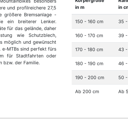
Körpergröße
Rah
Mountainbikes besonders
in m
in c
ere und profilreichere 27,5
e größere Bremsanlage -
 ein breiterer Lenker.
150 - 160 cm
35 -
te für das gelände, daher
stung wie Schutzblech,
160 - 170 cm
39 -
es möglich und gewünscht
h. e-MTBs sind perfekt fürs
170 - 180 cm
43 -
hm für Stadtfahrten oder
 bzw. der Familie.
180 - 190 cm
46 -
190 - 200 cm
50 -
Ab 200 cm
Ab 