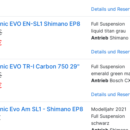
Details und Reser
onic EVO EN-SL1 Shimano EP8
Full Suspension
liquid titan grau
€
Antrieb
Shimano
€
Details und Reser
onic EVO TR-I Carbon 750 29"
Full Suspension
emerald green ma
€
Antrieb
Bosch C
€
Details und Reser
onic Evo Am SL1 - Shimano EP8
Modelljahr
2021
Full Suspension
€
schwarz
Antrieb
Shimano