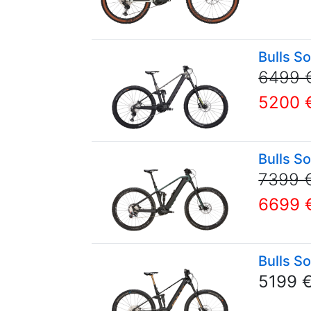
Bulls S
6499 
5200 
Bulls S
7399 
6699 
Bulls S
5199 