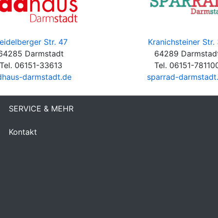
eidelberger Str. 47
Kranichsteiner Str.
64285 Darmstadt
64289 Darmstad
Tel. 06151-33613
Tel. 06151-78110
dhaus-darmstadt.de
sparrad-darmstadt
SERVICE & MEHR
Kontakt