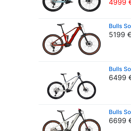
4999 
Bulls S
5199 
Bulls S
6499 
Bulls S
6699 