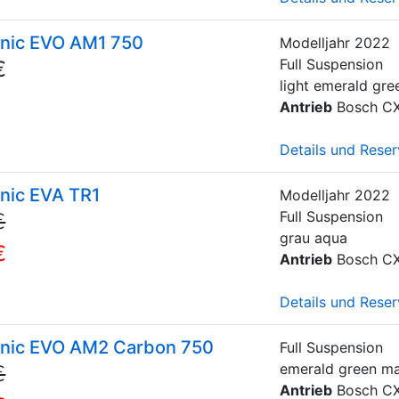
onic EVO AM1 750
Modelljahr
2022
Full Suspension
€
light emerald gree
Antrieb
Bosch C
Details und Reser
onic EVA TR1
Modelljahr
2022
Full Suspension
€
grau aqua
€
Antrieb
Bosch C
Details und Reser
onic EVO AM2 Carbon 750
Full Suspension
emerald green mat
€
Antrieb
Bosch C